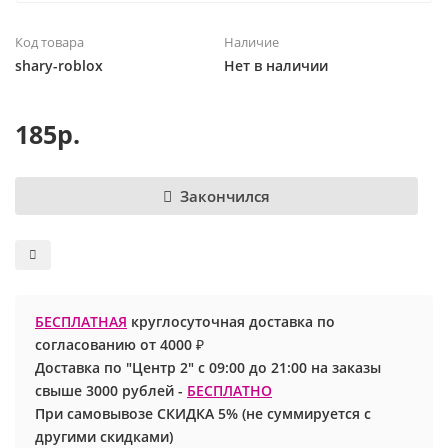
Шары с рисунком
Гендер Пати
Леди Баг
Код товара
Наличие
shary-roblox
Нет в наличии
Цифры и буквы
День рождения
Лол
185р.
Фольгированные шары
Для девочек
Майнкрафт
Ходячие шары
Для мальчиков
Маша и медведь
Закончился
Маме
Ми-ми-мишки
Свадьба
Микки / Минни Маус
БЕСПЛАТНАЯ
круглосуточная доставка по
1 сентября
Миньоны
согласованию от 4000 ₽
Доставка по "Центр 2" с 09:00 до 21:00 на заказы
23 февраля
Покемон
свыше 3000 рублей -
БЕСПЛАТНО
При самовывозе СКИДКА 5% (не суммируется с
День Святого Валентина
Принцессы
другими скидками)