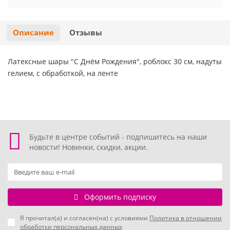
Хэллоуин
Роблокс
Описание
Отзывы
Новый год
Свинка Пеппа
Латексные шары "С Днём Рождения", роблокс 30 см, надуты
Синий трактор
гелием, с обработкой, на ленте
Смешарики и малышарики
Супергерои
Будьте в центре событий - подпишитесь на наши
Тачки
новости! Новинки, скидки, акции.
Трансформеры
Три кота
Оформить подписку
Я прочитал(а) и согласен(на) с условиями
Политика в отношении
Уэнсдей мрачная девочка
обработки персональных данных