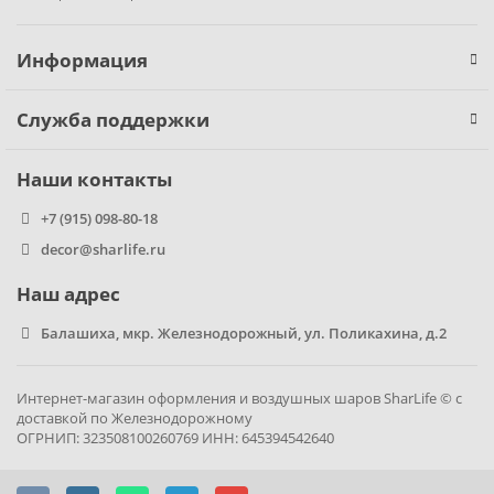
Фиксики
Информация
Холодное сердце
Служба поддержки
Чебурашка
Наши контакты
Человек паук
+7 (915) 098-80-18
decor@sharlife.ru
Черепашки ниндзя
Наш адрес
Щенячий патруль
Балашиха, мкр. Железнодорожный, ул. Поликахина, д.2
Интернет-магазин оформления и воздушных шаров SharLife © с
доставкой по Железнодорожному
ОГРНИП: 323508100260769 ИНН: 645394542640