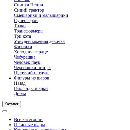
Свинка Пеппа
Синий трактор
Смешарики и малышарики
Супергерои
Тачки
Трансформеры
Три кота
Уэнсдей мрачная девочка
Фиксики
Холодное сердце
Чебурашка
Человек паук
Черепашки ниндзя
Щенячий патруль
Фигуры из шаров
Назад
Гирлянды и арки
Детям
Каталог
Все категории
Гелиевые шары
Карнавальные аксессуары