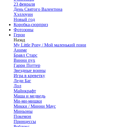
23 февраля
День Святого Валентина
Хэллоуин
Новый год
Коробка-сюрприз
Фотозоны
Герои
Назад
My Little Pony / Мой маленький пони
Аниме
Бравл Старс
Винни пух
Гарри Поттер
Звездные воины
Игра в креветку
Леди Баг
Лол
Майнкрафт
Маша и медведь
Ми-ми-мишки
Микки / Минни Маус
Миньоны
Покемон
Принцессы
Роблокс