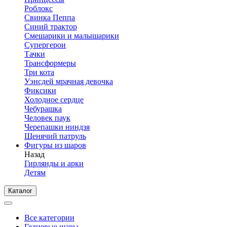
Роблокс
Свинка Пеппа
Синий трактор
Смешарики и малышарики
Супергерои
Тачки
Трансформеры
Три кота
Уэнсдей мрачная девочка
Фиксики
Холодное сердце
Чебурашка
Человек паук
Черепашки ниндзя
Щенячий патруль
Фигуры из шаров
Назад
Гирлянды и арки
Детям
Каталог
Все категории
Гелиевые шары