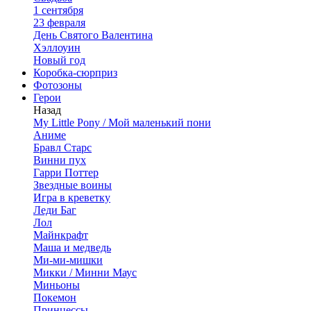
1 сентября
23 февраля
День Святого Валентина
Хэллоуин
Новый год
Коробка-сюрприз
Фотозоны
Герои
Назад
My Little Pony / Мой маленький пони
Аниме
Бравл Старс
Винни пух
Гарри Поттер
Звездные воины
Игра в креветку
Леди Баг
Лол
Майнкрафт
Маша и медведь
Ми-ми-мишки
Микки / Минни Маус
Миньоны
Покемон
Принцессы