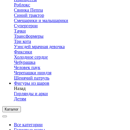
Роблокс
Свинка Пеппа
Синий трактор
Смешарики и малышарики
Супергерои
Тачки
Трансформеры
Три кота
Уэнсдей мрачная девочка
Фиксики
Холодное сердце
Чебурашка
Человек паук
Черепашки ниндзя
Щенячий патруль
Фигуры из шаров
Назад
Гирлянды и арки
Детям
Каталог
Все категории
Гелиевые шары