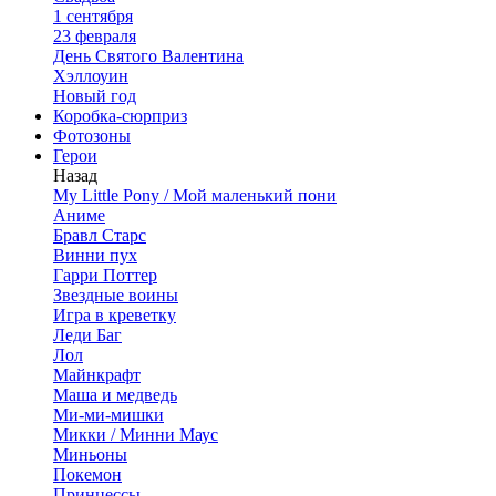
1 сентября
23 февраля
День Святого Валентина
Хэллоуин
Новый год
Коробка-сюрприз
Фотозоны
Герои
Назад
My Little Pony / Мой маленький пони
Аниме
Бравл Старс
Винни пух
Гарри Поттер
Звездные воины
Игра в креветку
Леди Баг
Лол
Майнкрафт
Маша и медведь
Ми-ми-мишки
Микки / Минни Маус
Миньоны
Покемон
Принцессы