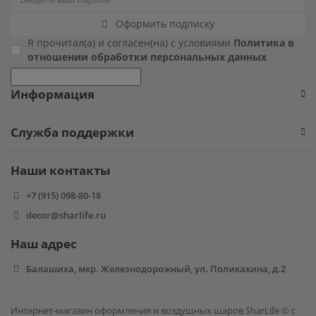
Оформить подписку
Фиксики
Я прочитал(а) и согласен(на) с условиями
Политика в
отношении обработки персональных данных
Холодное сердце
Информация
Чебурашка
Человек паук
Служба поддержки
Черепашки ниндзя
Наши контакты
+7 (915) 098-80-18
Щенячий патруль
decor@sharlife.ru
Наш адрес
Балашиха, мкр. Железнодорожный, ул. Поликахина, д.2
Интернет-магазин оформления и воздушных шаров SharLife © с