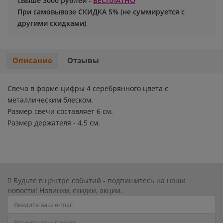
свыше 3000 рублей -
БЕСПЛАТНО
При самовывозе СКИДКА 5% (не суммируется с
Хэллоуин
Роблокс
другими скидками)
Новый год
Свинка Пеппа
Описание
Отзывы
Синий трактор
Свеча в форме цифры 4 серебрянного цвета с
Смешарики и малышарики
металлическим блеском.
Размер свечи составляет 6 см.
Супергерои
Размер держателя - 4.5 см.
Тачки
Трансформеры
Будьте в центре событий - подпишитесь на наши
новости! Новинки, скидки, акции.
Три кота
Уэнсдей мрачная девочка