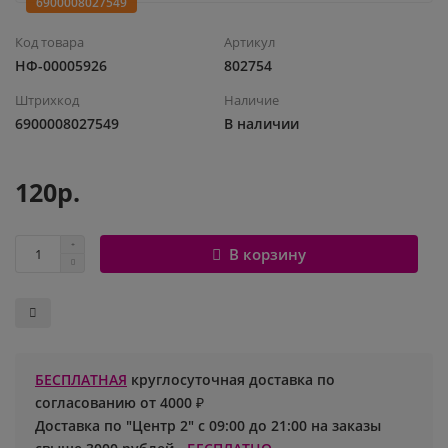
6900008027549
Шары с рисунком
Гендер Пати
Леди Баг
Код товара
Артикул
НФ-00005926
802754
Цифры и буквы
День рождения
Лол
Штрихкод
Наличие
6900008027549
В наличии
Фольгированные шары
Для девочек
Майнкрафт
Ходячие шары
Для мальчиков
Маша и медведь
120р.
Маме
Ми-ми-мишки
В корзину
Свадьба
Микки / Минни Маус
1 сентября
Миньоны
БЕСПЛАТНАЯ
круглосуточная доставка по
23 февраля
Покемон
согласованию от 4000 ₽
Доставка по "Центр 2" с 09:00 до 21:00 на заказы
День Святого Валентина
Принцессы