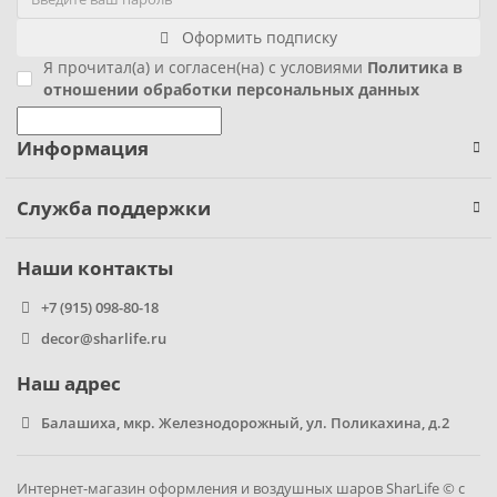
Оформить подписку
Фиксики
Я прочитал(а) и согласен(на) с условиями
Политика в
отношении обработки персональных данных
Холодное сердце
Информация
Чебурашка
Человек паук
Служба поддержки
Черепашки ниндзя
Наши контакты
+7 (915) 098-80-18
Щенячий патруль
decor@sharlife.ru
Наш адрес
Балашиха, мкр. Железнодорожный, ул. Поликахина, д.2
Интернет-магазин оформления и воздушных шаров SharLife © с