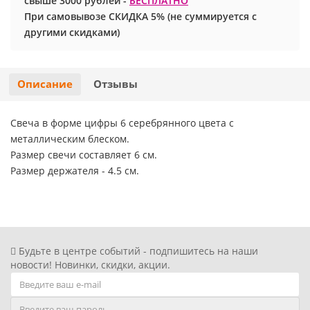
свыше 3000 рублей -
БЕСПЛАТНО
При самовывозе СКИДКА 5% (не суммируется с
Хэллоуин
Роблокс
другими скидками)
Новый год
Свинка Пеппа
Описание
Отзывы
Синий трактор
Свеча в форме цифры 6 серебрянного цвета с
Смешарики и малышарики
металлическим блеском.
Размер свечи составляет 6 см.
Супергерои
Размер держателя - 4.5 см.
Тачки
Трансформеры
Будьте в центре событий - подпишитесь на наши
новости! Новинки, скидки, акции.
Три кота
Уэнсдей мрачная девочка