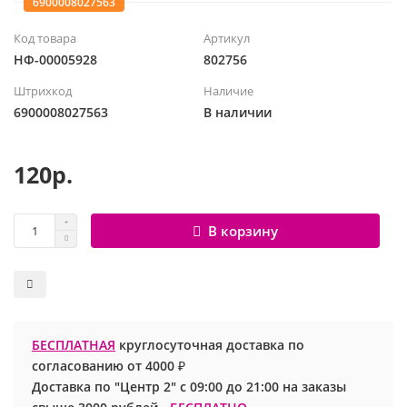
6900008027563
Шары с рисунком
Гендер Пати
Леди Баг
Код товара
Артикул
НФ-00005928
802756
Цифры и буквы
День рождения
Лол
Штрихкод
Наличие
6900008027563
В наличии
Фольгированные шары
Для девочек
Майнкрафт
Ходячие шары
Для мальчиков
Маша и медведь
120р.
Маме
Ми-ми-мишки
В корзину
Свадьба
Микки / Минни Маус
1 сентября
Миньоны
БЕСПЛАТНАЯ
круглосуточная доставка по
23 февраля
Покемон
согласованию от 4000 ₽
Доставка по "Центр 2" с 09:00 до 21:00 на заказы
День Святого Валентина
Принцессы