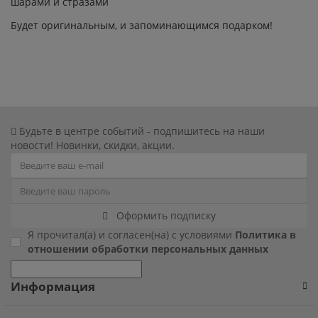
шарами и стразами
Фиксики
Будет оригинальным, и запоминающимся подарком!
Холодное сердце
Чебурашка
Будьте в центре событий - подпишитесь на наши
Человек паук
новости! Новинки, скидки, акции.
Черепашки ниндзя
Щенячий патруль
Оформить подписку
Я прочитал(а) и согласен(на) с условиями
Политика в
отношении обработки персональных данных
Информация