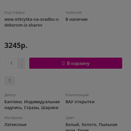
Шары с рисунком
Гендер Пати
Леди Баг
Код товара
Наличие
wow-otkrytka-na-svadbu-s-
В наличии
Цифры и буквы
День рождения
Лол
dekorom-iz-sharov
Фольгированные шары
Для девочек
Майнкрафт
3245р.
Ходячие шары
Для мальчиков
Маша и медведь
В корзину
Маме
Ми-ми-мишки
Свадьба
Микки / Минни Маус
Декор
Композиция
1 сентября
Миньоны
Бантики, Индивидуальная
ВАУ открытки
надпись, Стразы, Шарики
23 февраля
Покемон
Материал
Цвет
Латексные
Белый, Золото, Пыльная
День Святого Валентина
Принцессы
роза, Хром