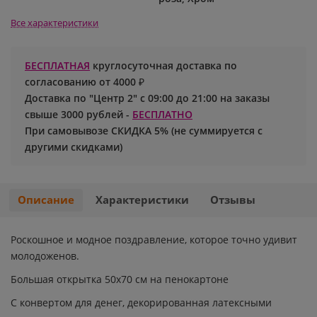
Все характеристики
Хэллоуин
Роблокс
Новый год
Свинка Пеппа
БЕСПЛАТНАЯ
круглосуточная доставка по
согласованию от 4000 ₽
Синий трактор
Доставка по "Центр 2" с 09:00 до 21:00 на заказы
свыше 3000 рублей -
БЕСПЛАТНО
Смешарики и малышарики
При самовывозе СКИДКА 5% (не суммируется с
другими скидками)
Супергерои
Описание
Характеристики
Отзывы
Тачки
Трансформеры
Роскошное и модное поздравление, которое точно удивит
молодоженов.
Три кота
Большая открытка 50х70 см на пенокартоне
С конвертом для денег, декорированная латексными
Уэнсдей мрачная девочка