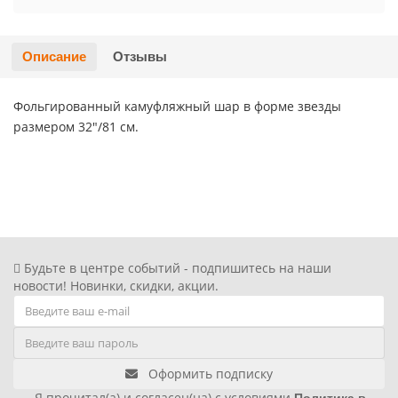
Хэллоуин
Роблокс
Описание
Отзывы
Новый год
Свинка Пеппа
Фольгированный камуфляжный шар в форме звезды
Синий трактор
размером 32"/81 см.
Смешарики и малышарики
Супергерои
Тачки
Будьте в центре событий - подпишитесь на наши
новости! Новинки, скидки, акции.
Трансформеры
Три кота
Оформить подписку
Уэнсдей мрачная девочка
Я прочитал(а) и согласен(на) с условиями