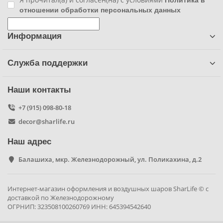
Политика в
отношении обработки персональных данных
Фиксики
Информация
Холодное сердце
Служба поддержки
Чебурашка
Наши контакты
Человек паук
+7 (915) 098-80-18
Черепашки ниндзя
decor@sharlife.ru
Наш адрес
Щенячий патруль
Балашиха, мкр. Железнодорожный, ул. Поликахина, д.2
Интернет-магазин оформления и воздушных шаров SharLife © с
доставкой по Железнодорожному
ОГРНИП: 323508100260769 ИНН: 645394542640