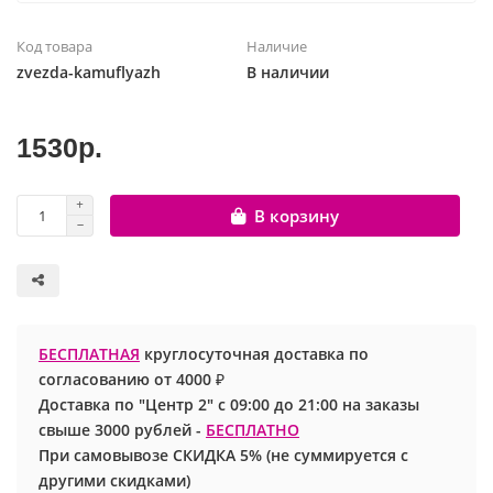
Шары с рисунком
Гендер Пати
Леди Баг
Код товара
Наличие
zvezda-kamuflyazh
В наличии
Цифры и буквы
День рождения
Лол
1530р.
Фольгированные шары
Для девочек
Майнкрафт
Ходячие шары
Для мальчиков
Маша и медведь
В корзину
Маме
Ми-ми-мишки
Свадьба
Микки / Минни Маус
БЕСПЛАТНАЯ
круглосуточная доставка по
1 сентября
Миньоны
согласованию от 4000 ₽
Доставка по "Центр 2" с 09:00 до 21:00 на заказы
23 февраля
Покемон
свыше 3000 рублей -
БЕСПЛАТНО
При самовывозе СКИДКА 5% (не суммируется с
День Святого Валентина
Принцессы
другими скидками)