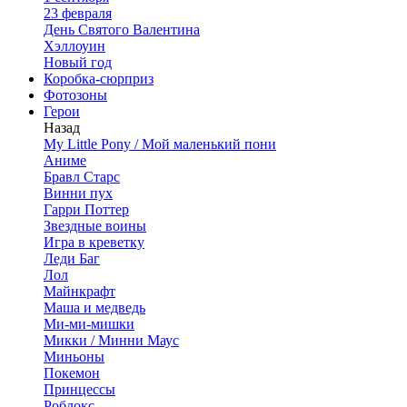
23 февраля
День Святого Валентина
Хэллоуин
Новый год
Коробка-сюрприз
Фотозоны
Герои
Назад
My Little Pony / Мой маленький пони
Аниме
Бравл Старс
Винни пух
Гарри Поттер
Звездные воины
Игра в креветку
Леди Баг
Лол
Майнкрафт
Маша и медведь
Ми-ми-мишки
Микки / Минни Маус
Миньоны
Покемон
Принцессы
Роблокс