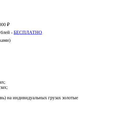
000 ₽
ублей -
БЕСПЛАТНО
ками)
ах;
зах;
ь) на индивидуальных грузах золотые