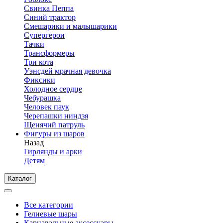
Свинка Пеппа
Синий трактор
Смешарики и малышарики
Супергерои
Тачки
Трансформеры
Три кота
Уэнсдей мрачная девочка
Фиксики
Холодное сердце
Чебурашка
Человек паук
Черепашки ниндзя
Щенячий патруль
Фигуры из шаров
Назад
Гирлянды и арки
Детям
Каталог
Все категории
Гелиевые шары
Карнавальные аксессуары