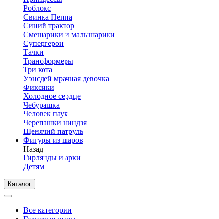
Роблокс
Свинка Пеппа
Синий трактор
Смешарики и малышарики
Супергерои
Тачки
Трансформеры
Три кота
Уэнсдей мрачная девочка
Фиксики
Холодное сердце
Чебурашка
Человек паук
Черепашки ниндзя
Щенячий патруль
Фигуры из шаров
Назад
Гирлянды и арки
Детям
Каталог
Все категории
Гелиевые шары