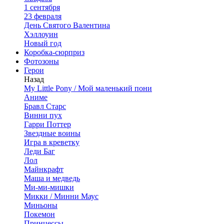
1 сентября
23 февраля
День Святого Валентина
Хэллоуин
Новый год
Коробка-сюрприз
Фотозоны
Герои
Назад
My Little Pony / Мой маленький пони
Аниме
Бравл Старс
Винни пух
Гарри Поттер
Звездные воины
Игра в креветку
Леди Баг
Лол
Майнкрафт
Маша и медведь
Ми-ми-мишки
Микки / Минни Маус
Миньоны
Покемон
Принцессы