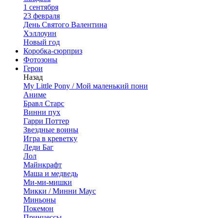
1 сентября
23 февраля
День Святого Валентина
Хэллоуин
Новый год
Коробка-сюрприз
Фотозоны
Герои
Назад
My Little Pony / Мой маленький пони
Аниме
Бравл Старс
Винни пух
Гарри Поттер
Звездные воины
Игра в креветку
Леди Баг
Лол
Майнкрафт
Маша и медведь
Ми-ми-мишки
Микки / Минни Маус
Миньоны
Покемон
Принцессы