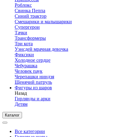
Роблокс
Свинка Пеппа
Синий трактор
Смешарики и малышарики
Супергерои
Тачки
Трансформеры
Три кота
Уэнсдей мрачная девочка
Фиксики
Холодное сердце
Чебурашка
Человек паук
Черепашки ниндзя
Щенячий патруль
Фигуры из шаров
Назад
Гирлянды и арки
Детям
Каталог
Все категории
Гелиевые шары